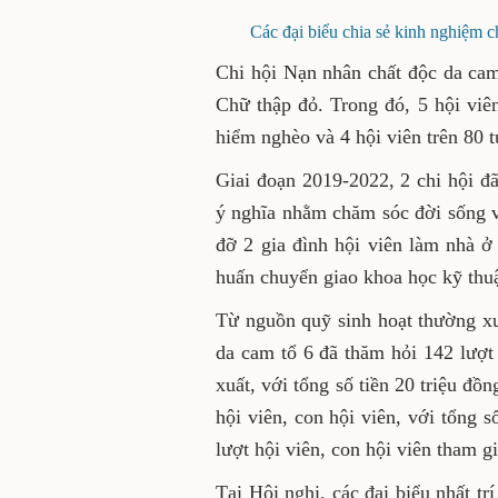
và Chi hội Chữ thập đỏ tổ 
Các đại biểu chia sẻ kinh nghiệm 
Chi hội Nạn nhân chất độc d
thành viên Hội Chữ thập đỏ. 
khăn, 5 hội viên mắc bệnh hi
Giai đoạn 2019-2022, 2 chi hộ
thiết thực, ý nghĩa nhằm chăm
Cụ thể, đã ủng hộ giúp đỡ 2 
lượt hội viên tham gia các 
trồng trọt, chăn nuôi.
Từ nguồn quỹ sinh hoạt thư
nhân chất độc da cam tổ 6 đã
ốm đau, gặp khó khăn đột xu