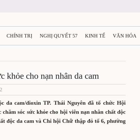
N
CHÍNH TRỊ
NGHỊ QUYẾT 57
KINH TẾ
VĂN HÓA
ĐẤT VÀ NGƯỜI THÁI NGUYÊN
GIAO THÔNG
Ô TÔ - X
c sức khỏe cho nạn nhân da
TÀI NGUYÊN - MÔI TRƯỜNG
THỂ THAO
THÔNG TIN -
Ệ THÁI NGUYÊN
VIDEO
CÁC ĐỀ ÁN TRỌNG TÂM
M
/2022
t độc da cam/dioxin TP. Thái Nguyên đã tổ
hiệm về công tác chăm sóc sức khỏe cho hội
 cam của Chi hội Nạn nhân chất độc da cam