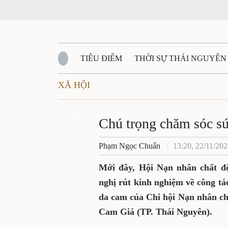
TIÊU ĐIỂM
THỜI SỰ THÁI NGUYÊ
XÃ HỘI
QUỐC PHÒNG - AN NINH
BẠN ĐỌC
Chú trọng chăm só
QUÊ HƯƠNG - ĐẤT NƯỚC
QUỐC TẾ
Zalo
cam
VĂN BẢN, CHÍNH SÁCH MỚI
VĂN NGH
Phạm Ngọc Chuẩn
13:20, 22/11
Mới đây, Hội Nạn nhân chấ
chức Hội nghị rút kinh ng
viên nạn nhân chất dộc da