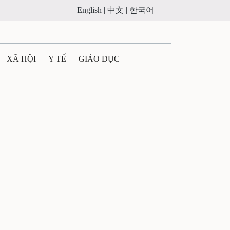
English |
中文 |
한국어
XÃ HỘI
Y TẾ
GIÁO DỤC
E MÁY
PHÁP LUẬT
 QUẢNG CÁO
ULTIMEDIA