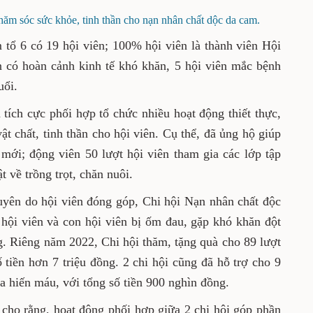
6, phường Cam Giá (TP. Thái Nguyên).
chăm sóc sức khỏe, tinh thần cho nạn nhân chất dộc da
cam.
a cam tổ 6 có 19 hội viên; 100% hội viên là
Trong đó, 5 hội viên có hoàn cảnh kinh tế khó
ểm nghèo và 4 hội viên trên 80 tuổi.
i đã tích cực phối hợp tổ chức nhiều hoạt động
 sóc đời sống vật chất, tinh thần cho hội viên.
gia đình hội viên làm nhà ở mới; động viên 50
lớp tập huấn chuyển giao khoa học kỹ thuật về
ờng xuyên do hội viên đóng góp, Chi hội Nạn
 thăm hỏi 142 lượt hội viên và con hội viên bị
ất, với tổng số tiền 20 triệu đồng. Riêng năm