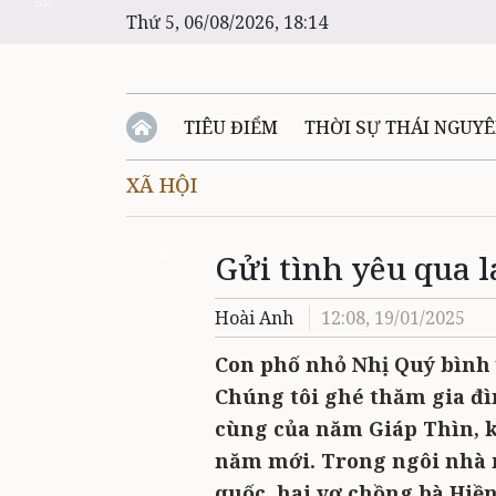
Zalo
Thứ 5, 06/08/2026, 18:14
TIÊU ĐIỂM
THỜI SỰ THÁI NGUY
XÃ HỘI
Gửi tình yêu qua l
Zalo
Hoài Anh
12:08, 19/01/2025
Con phố nhỏ Nhị Quý bình 
Chúng tôi ghé thăm gia đì
cùng của năm Giáp Thìn, 
năm mới. Trong ngôi nhà 
quốc, hai vợ chồng bà Hiền