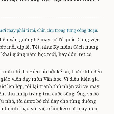
ười may phải tỉ mỉ, chỉn chu trong từng công đoạn.
Hiền vẫn giữ nghề may cờ Tổ quốc. Công việc
ước mỗi dịp lễ, Tết, như: Kỷ niệm Cách mạng
 khai giảng năm học mới, hay đón Tết cổ
mũi chỉ, bà Hiền hồ hởi kể lại, trước khi đến
à giáo viên dạy môn Văn học. Vì điều kiện gia
ờ lên lớp, tôi lại tranh thủ nhận vải về may
êm thu nhập trang trải cuộc sống. Ông và bố
 Từ nhỏ, tôi được bố chỉ dạy cho từng đường
dần thành thạo với việc cầm kéo cắt may, nên