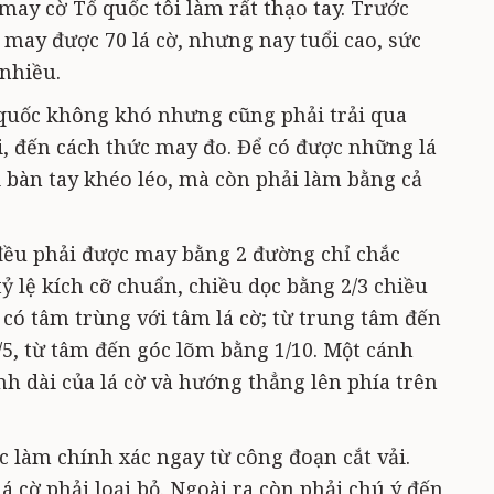
may cờ Tổ quốc tôi làm rất thạo tay. Trước
i may được 70 lá cờ, nhưng nay tuổi cao, sức
 nhiều.
 quốc không khó nhưng cũng phải trải qua
i, đến cách thức may đo. Để có được những lá
i bàn tay khéo léo, mà còn phải làm bằng cả
ều phải được may bằng 2 đường chỉ chắc
ới tỷ lệ kích cỡ chuẩn, chiều dọc bằng 2/3 chiều
 có tâm trùng với tâm lá cờ; từ trung tâm đến
/5, từ tâm đến góc lõm bằng 1/10. Một cánh
nh dài của lá cờ và hướng thẳng lên phía trên
c làm chính xác ngay từ công đoạn cắt vải.
á cờ phải loại bỏ. Ngoài ra còn phải chú ý đến