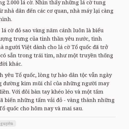
g 2.000 lá cờ. Nhìn thấy những lá cờ tung
ừ nhà dân đến các cơ quan, nhà máy lại càng
mình.
 lá cờ đỏ sao vàng năm cánh luôn là biểu
tượng trưng của tinh thần yêu nước, tình
à người Việt dành cho lá cờ Tổ quốc đã trở
 có sẵn trong trái tim, như một truyền thống
đời khác.
h yêu Tổ quốc, lòng tự hào dân tộc vẫn ngày
g đường kim mũi chỉ của những người may
iền. Với đôi bàn tay khéo léo và một tấm
 đã biến những tấm vải đỏ - vàng thành những
Tổ quốc cho hôm nay và mai sau.
Nguyên