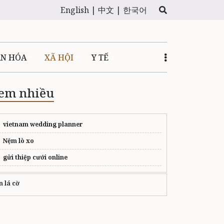
English |
中文 |
한국어
ĂN HÓA
XÃ HỘI
Y TẾ
em nhiều
vietnam wedding planner
Nệm lò xo
gửi thiệp cưới online
n lá cờ