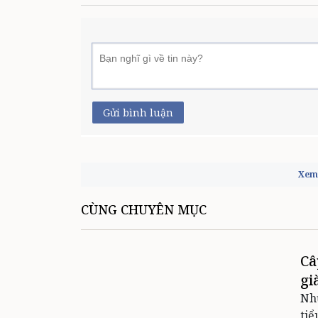
Gửi bình luận
Xem 
CÙNG CHUYÊN MỤC
Câ
gi
Nhữ
tiể