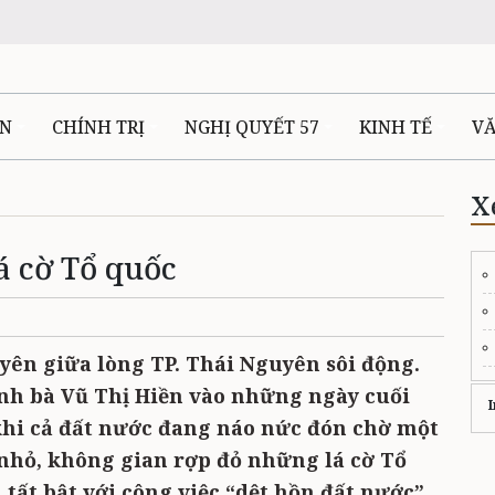
ÊN
CHÍNH TRỊ
NGHỊ QUYẾT 57
KINH TẾ
V
X
á cờ Tổ quốc
yên giữa lòng TP. Thái Nguyên sôi động.
nh bà Vũ Thị Hiền vào những ngày cuối
I
khi cả đất nước đang náo nức đón chờ một
nhỏ, không gian rợp đỏ những lá cờ Tổ
 tất bật với công việc “dệt hồn đất nước”.