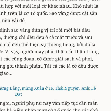
hù hợp với mỗi loại cờ khác nhau. Khó nhất là
nh trên lá cờ Tổ quốc. Sao vàng được cắt sẵn
 nền vải đỏ.
định sao vàng đúng vị trí rồi mới bắt đầu
 đường chỉ đều đẹp ở cả mặt trước và sau
 chỉ đều thể hiện sự thiêng liêng, bởi đó là
ớc. Vì vậy, người may phải thật cẩn thận trong
ất các công đoạn, cờ được giặt sạch và phơi,
ng gói thành phẩm. Tất cả các lá cờ đều được
 giao…
mừng Đảng, mừng Xuân ở TP. Thái Nguyên. Ảnh: Lê
Đạt
 ngơi, người phụ nữ này vẫn tiếp tục cần mẫn
gày, bà Hiền nhận may cờ Tổ quốc cho các chủ