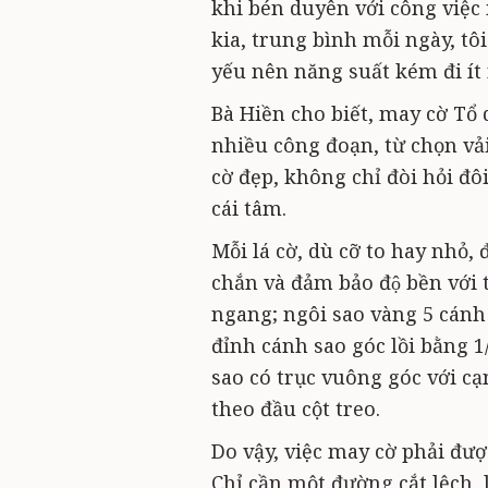
khi bén duyên với công việc 
kia, trung bình mỗi ngày, tô
yếu nên năng suất kém đi ít
Bà Hiền cho biết, may cờ Tổ
nhiều công đoạn, từ chọn vả
cờ đẹp, không chỉ đòi hỏi đô
cái tâm.
Mỗi lá cờ, dù cỡ to hay nhỏ, đ
chắn và đảm bảo độ bền v
ngang; ngôi sao vàng 5 cánh
đỉnh cánh sao góc lồi bằng 1
sao có trục vuông góc với cạ
theo đầu cột treo.
Do vậy, việc may cờ phải đượ
Chỉ cần một đường cắt lệch, l