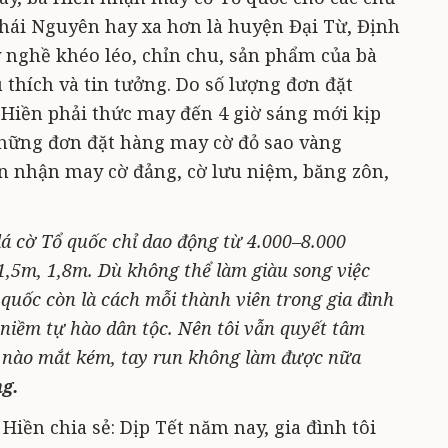
Thái Nguyên hay xa hơn là huyện Đại Từ, Định
ay nghề khéo léo, chỉn chu, sản phẩm của bà
thích và tin tưởng. Do số lượng đơn đặt
 Hiền phải thức may đến 4 giờ sáng mới kịp
những đơn đặt hàng may cờ đỏ sao vàng
òn nhận may cờ đảng, cờ lưu niệm, băng zôn,
á cờ Tổ quốc chỉ dao động từ 4.000–8.000
1,5m, 1,8m. Dù không thể làm giàu song việc
quốc còn là cách mỗi thành viên trong gia đình
, niềm tự hào dân tộc. Nên tôi vẫn quyết tâm
c nào mắt kém, tay run không làm được nữa
ng.
iền chia sẻ: Dịp Tết năm nay, gia đình tôi