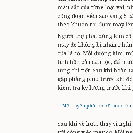
màu sắc của từng loại vải, p
công đoạn viền sao vàng 5 cá
theo khuôn rồi được may lên
Người thợ phải dùng kim cố 
may để không bị nhăn nhúm,
của lá cờ. Mỗi đường kim, mũi
linh hồn của dân tộc, đất nư
từng chi tiết. Sau khi hoàn t
gấp phẳng phiu trước khi đó
kiểm tra kỹ lưỡng trước khi
Một tuyến phố rực rỡ màu cờ 
Sau khi về hưu, thay vì nghỉ
với công việc may cờ. Mỗi n