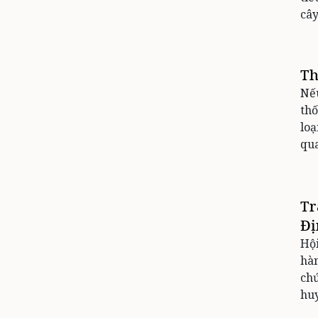
cây
Th
Nếu
thố
loạ
qu
Tr
Đị
Hội
hàn
chứ
hu