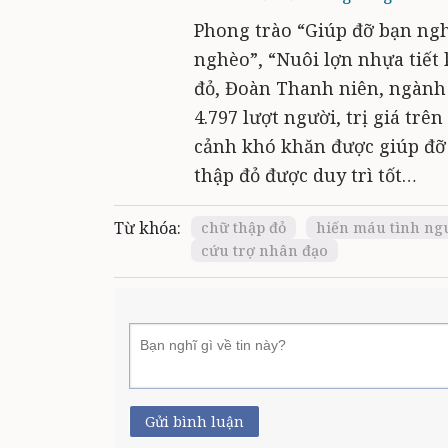
Phong trào “Giúp đỡ bạn nghè
nghèo”, “Nuôi lợn nhựa tiết
đỏ, Đoàn Thanh niên, ngành
4.797 lượt người, trị giá trê
cảnh khó khăn được giúp đỡ 
thập đỏ được duy trì tốt…
Từ khóa:
chữ thập đỏ
hiến máu tình ng
cứu trợ nhân đạo
Gửi bình luận