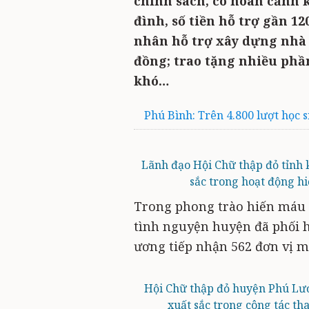
chính sách, có hoàn cảnh k
đình, số tiền hỗ trợ gần 12
nhân hỗ trợ xây dựng nhà ở
đồng; trao tặng nhiều phầ
khó…
Phú Bình: Trên 4.800 lượt học 
Lãnh đạo Hội Chữ thập đỏ tỉnh k
sắc trong hoạt động h
Trong phong trào hiến máu 
tình nguyện huyện đã phối 
ương tiếp nhận 562 đơn vị m
Hội Chữ thập đỏ huyện Phú Lươ
xuất sắc trong công tác th