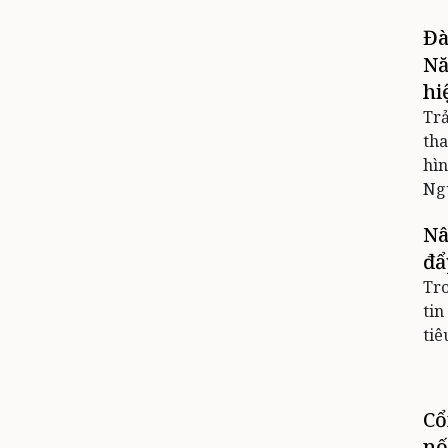
Đà
Nă
hi
Trả
tha
hìn
Ngu
Nâ
đẩ
Tro
tin
tiê
Cổ
nố