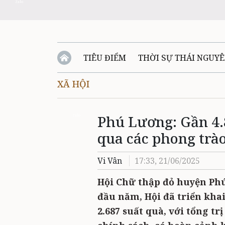
Zalo
TIÊU ĐIỂM
THỜI SỰ THÁI NGUY
XÃ HỘI
QUỐC PHÒNG - AN NINH
BẠN ĐỌC
Đ
Phú Lương: Gần 4.
QUÊ HƯƠNG - ĐẤT NƯỚC
QUỐC TẾ
Zalo
qua các phong trà
VĂN BẢN, CHÍNH SÁCH MỚI
VĂN NGH
Vi Vân
17:33, 21/06/2025
Hội Chữ thập đỏ huyện Phú
đầu năm, Hội đã triển khai
2.687 suất quà, với tổng trị