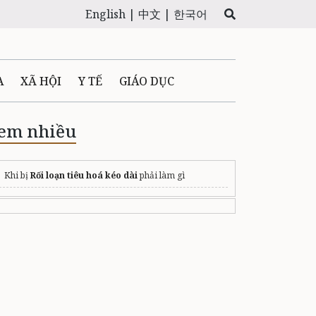
English |
中文 |
한국어
A
XÃ HỘI
Y TẾ
GIÁO DỤC
E MÁY
PHÁP LUẬT
em nhiều
 QUẢNG CÁO
Khi bị
Rối loạn tiêu hoá kéo dài
phải làm gì
LTIMEDIA