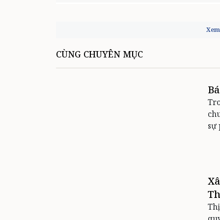
Xem 
CÙNG CHUYÊN MỤC
Bá
Tro
chu
sự 
Xâ
Th
Thị
quy