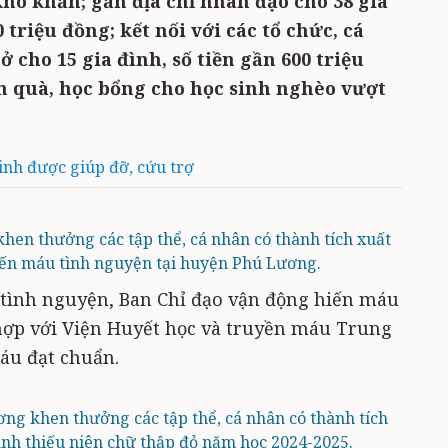
hó khăn; gắn địa chỉ nhân đạo cho 38 gia
0 triệu đồng; kết nối với các tổ chức, cá
 cho 15 gia đình, số tiền gần 600 triệu
n quà, học bổng cho học sinh nghèo vượt
sinh được giúp đỡ, cứu trợ
hen thưởng các tập thể, cá nhân có thành tích xuất
iến máu tình nguyện tại huyện Phú Lương.
tình nguyện, Ban Chỉ đạo vận động hiến máu
hợp với Viện Huyết học và truyền máu Trung
áu đạt chuẩn.
ng khen thưởng các tập thể, cá nhân có thành tích
anh thiếu niên chữ thập đỏ năm học 2024-2025.