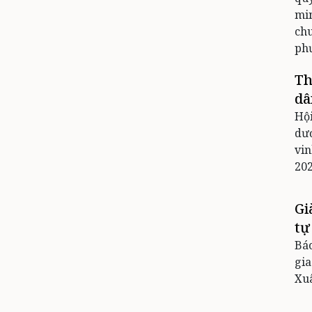
min
ch
ph
Th
dâ
Hội
dươ
vin
202
Gi
tự
Báo
gia
Xuâ