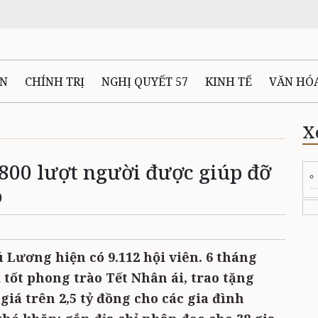
ÊN
CHÍNH TRỊ
NGHỊ QUYẾT 57
KINH TẾ
VĂN HÓ
ẤT VÀ NGƯỜI THÁI NGUYÊN
GIAO THÔNG
Ô TÔ - X
X
800 lượt người được giúp đỡ
TÀI NGUYÊN - MÔI TRƯỜNG
THỂ THAO
THÔNG TIN -
o
Ệ THÁI NGUYÊN
VIDEO
CÁC ĐỀ ÁN TRỌNG TÂM
MU
 Lương hiện có 9.112 hội viên. 6 tháng
 tốt phong trào Tết Nhân ái, trao tặng
 giá trên 2,5 tỷ đồng cho các gia đình