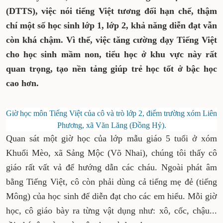
(DTTS), việc nói tiếng Việt tương đối hạn chế, thậm
chí một số học sinh lớp 1, lớp 2, khả năng diễn đạt vẫn
còn khá chậm. Vì thế, việc tăng cường dạy Tiếng Việt
cho học sinh mầm non, tiểu học ở khu vực này rất
quan trọng, tạo nền tảng giúp trẻ học tốt ở bậc học
cao hơn.
Giờ học môn Tiếng Việt của cô và trò lớp 2, điểm trường xóm Liên
Phương, xã Văn Lăng (Đồng Hỷ).
Quan sát một giờ học của lớp mẫu giáo 5 tuổi ở xóm
Khuổi Mèo, xã Sảng Mộc (Võ Nhai), chúng tôi thấy cô
giáo rất vất vả để hướng dẫn các cháu. Ngoài phát âm
bằng Tiếng Việt, cô còn phải dùng cả tiếng mẹ đẻ (tiếng
Mông) của học sinh để diễn đạt cho các em hiểu. Mỗi giờ
học, cô giáo bày ra từng vật dụng như: xô, cốc, chậu...