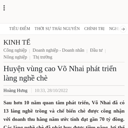
TIÊU ĐIỂM
THỜI SỰ THÁI NGUYÊN
CHÍNH TRỊ
NGHỊ QUY
KINH TẾ
Công nghiệp
Doanh nghiệp - Doanh nhân
Đầu tư
Nông nghiệp
Thị trường
Huyện vùng cao Võ Nhai phát triển
làng nghề chè
Hoàng Hưng
10:33, 28/10/2022
Sau hơn 10 năm quan tâm phát triển, Võ Nhai đã có
13 làng nghề trồng và chế biến chè được công nhận
với doanh thu hằng năm ước tính đạt gần 70 tỷ đồng.
Các làng nghề chè đã phát huy được tiềm năng, lợi thế