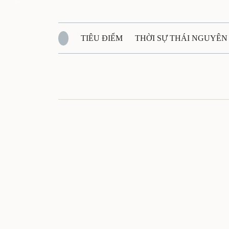
Zalo
TIÊU ĐIỂM
THỜI SỰ THÁI NGUYÊ
QUỐC PHÒNG - AN NINH
BẠN ĐỌC
Đ
QUÊ HƯƠNG - ĐẤT NƯỚC
QUỐC TẾ
VĂN BẢN, CHÍNH SÁCH MỚI
VĂN NGH