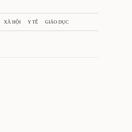
XÃ HỘI
Y TẾ
GIÁO DỤC
E MÁY
PHÁP LUẬT
 QUẢNG CÁO
LTIMEDIA