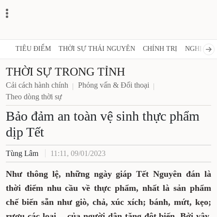
TIÊU ĐIỂM
THỜI SỰ THÁI NGUYÊN
CHÍNH TRỊ
NGHỊ QUY
THỜI SỰ TRONG TỈNH
Cải cách hành chính
Phỏng vấn & Đối thoại
Theo dòng thời sự
Bảo đảm an toàn vệ sinh thực phẩm
dịp Tết
Tùng Lâm
11:11, 09/01/2023
Như thông lệ, những ngày giáp Tết Nguyên đán là
thời điểm nhu cầu về thực phẩm, nhất là sản phẩm
chế biến sẵn như giò, chả, xúc xích; bánh, mứt, kẹo;
rượu các loại… của người dân tăng đột biến. Bởi vậy,