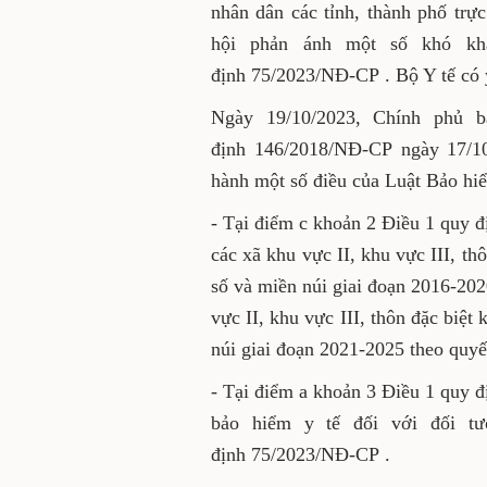
Văn bản nêu rõ, trong thời 
số Ủy ban nhân dân các tỉn
động Thương binh và Xã hội
quá trình triển khai Nghị đị
Ngày 19/10/2023, Chính ph
Nghị định 146/2018/NĐ-CP ng
biện pháp thi hành một số đi
- Tại điểm c khoản 2 Điều 1
sống tại địa bàn các xã khu
thuộc vùng đồng bào dân tộc
các xã này không còn trong d
đặc biệt khó khăn thuộc vùn
đoạn 2021-2025 theo quyết đ
- Tại điểm a khoản 3 Điều 1
70% mức đóng bảo hiểm y tế 