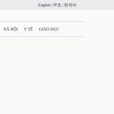
English |
中文 |
한국어
XÃ HỘI
Y TẾ
GIÁO DỤC
E MÁY
PHÁP LUẬT
 QUẢNG CÁO
LTIMEDIA