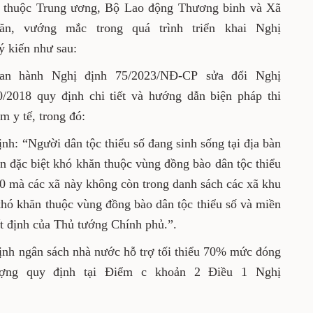
gian qua, Bộ Y tế nhận được công văn của một
h, thành phố trực thuộc Trung ương, Bộ Lao
 phản ánh một số khó khăn, vướng mắc trong
nh 75/2023/NĐ-CP . Bộ Y tế có ý kiến như sau:
ủ ban hành Nghị định 75/2023/NĐ-CP sửa đổi
ày 17/10/2018 quy định chi tiết và hướng dẫn
ều của Luật Bảo hiểm y tế, trong đó:
 quy định: “Người dân tộc thiểu số đang sinh
 vực II, khu vực III, thôn đặc biệt khó khăn
 thiểu số và miền núi giai đoạn 2016-2020 mà
anh sách các xã khu vực II, khu vực III, thôn
g đồng bào dân tộc thiểu số và miền núi giai
ịnh của Thủ tướng Chính phủ.”.
 quy định ngân sách nhà nước hỗ trợ tối thiểu
đối với đối tượng quy định tại Điểm c khoản