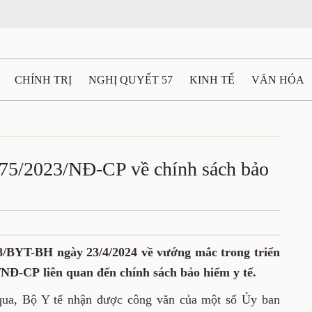
N
CHÍNH TRỊ
NGHỊ QUYẾT 57
KINH TẾ
VĂN HÓA
ẤT VÀ NGƯỜI THÁI NGUYÊN
GIAO THÔNG
Ô TÔ - X
nh 75/2023/NĐ-CP về chính
TÀI NGUYÊN - MÔI TRƯỜNG
THỂ THAO
THÔNG TIN -
Ệ THÁI NGUYÊN
VIDEO
CÁC ĐỀ ÁN TRỌNG TÂM
MU
 2068/BYT-BH ngày 23/4/2024 về vướng mắc
h Nghị định 75/2023/NĐ-CP liên quan đến