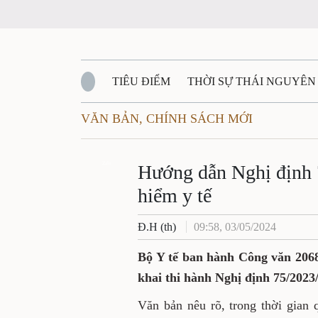
TIÊU ĐIỂM
THỜI SỰ THÁI NGUYÊ
VĂN BẢN, CHÍNH SÁCH MỚI
QUỐC PHÒNG - AN NINH
BẠN ĐỌC
Đ
Hướng dẫn Nghị đị
QUÊ HƯƠNG - ĐẤT NƯỚC
QUỐC TẾ
Zalo
sách bảo hiểm y tế
VĂN BẢN, CHÍNH SÁCH MỚI
VĂN NGH
Đ.H (th)
09:58, 03/05/2024
Bộ Y tế ban hành Công văn
trong triển khai thi hàn
chính sách bảo hiểm y tế.