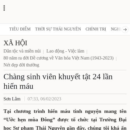
TIÊU ĐIỂM
THỜI SỰ THÁI NGUYÊN
CHÍNH TRỊ
NGHỊ QUY
XÃ HỘI
Dân tộc và miền núi
Lao động - Việc làm
80 năm ra đời Đề cương về Văn hóa Việt Nam (1943-2023)
Nét đẹp đời thường
Chàng sinh viên khuyết tật 24 lần
hiến máu
Sơn Lâm
07:33, 06/02/2023
Tại chương trình hiến máu tình nguyện mang tên
“Ước hẹn mùa Đông” được tổ chức tại Trường Đại
học Sư phạm Thái Nguyên gần đây, chúng tôi khá ấn