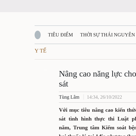
TIÊU ĐIỂM
THỜI SỰ THÁI NGUYÊN
Y TẾ
QUỐC PHÒNG - AN NINH
BẠN ĐỌC
Đ
QUÊ HƯƠNG - ĐẤT NƯỚC
Zalo
QUỐC TẾ
Nâng cao năng lực cho
sát
VĂN BẢN, CHÍNH SÁCH MỚI
VĂN NGH
Tùng Lâm
14:34, 26/10/2022
Với mục tiêu nâng cao kiến thứ
sát tình hình thực thi Luật p
năm, Trung tâm Kiểm soát bệnh