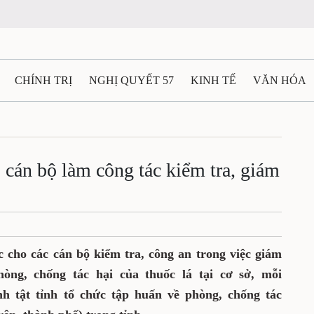
CHÍNH TRỊ
NGHỊ QUYẾT 57
KINH TẾ
VĂN HÓA
ẤT VÀ NGƯỜI THÁI NGUYÊN
GIAO THÔNG
Ô TÔ - X
TÀI NGUYÊN - MÔI TRƯỜNG
THỂ THAO
THÔNG TIN -
 cán bộ làm công tác kiểm tra, giám
Ệ THÁI NGUYÊN
VIDEO
CÁC ĐỀ ÁN TRỌNG TÂM
M
c cho các cán bộ kiểm tra, công an trong việc giám
hòng, chống tác hại của thuốc lá tại cơ sở, mỗi
 tật tỉnh tổ chức tập huấn về phòng, chống tác