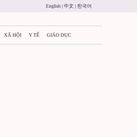
English |
中文 |
한국어
XÃ HỘI
Y TẾ
GIÁO DỤC
E MÁY
PHÁP LUẬT
 QUẢNG CÁO
ULTIMEDIA