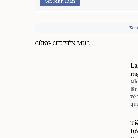
Gửi bình luận
Xem 
CÙNG CHUYÊN MỤC
La
mạ
Nh
lãn
vệ 
qua
Ti
tư