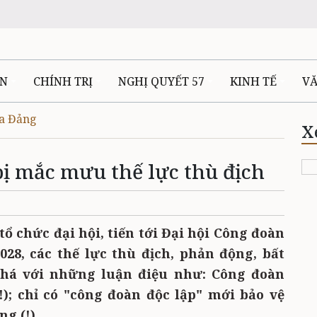
ÊN
CHÍNH TRỊ
NGHỊ QUYẾT 57
KINH TẾ
V
ủa Đảng
X
bị mắc mưu thế lực thù địch
tổ chức đại hội, tiến tới Đại hội Công đoàn
28, các thế lực thù địch, phản động, bất
phá với những luận điệu như: Công đoàn
!); chỉ có "công đoàn độc lập" mới bảo vệ
g (!)...