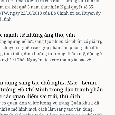
y 11-5, Đoàn kiểm tra của Ban Thường vụ Tỉnh ủy
m tra kết quả 5 năm thực hiện Nghị quyết số 35-
TW, ngày 22/10/2018 của Bộ Chính trị tại Huyện ủy
 Bình.
c mạnh từ những áng thơ, văn
ng ngừng nỗ lực sáng tạo nhiều tác phẩm có giá trị,
h chuyên nghiệp cao, góp phần làm phong phú đời
g tinh thần, định hướng tư tưởng, thẩm mỹ, đội ngũ
 nghệ sĩ Thái Nguyên tích cực tham gia bảo vệ ...
n dụng sáng tạo chủ nghĩa Mác - Lênin,
 tưởng Hồ Chí Minh trong đấu tranh phản
c các quan điểm sai trái, thù địch
 cơ quan, đơn vị lực lượng vũ trang Quân khu 1 đã
nhiều mô hình mới, cách làm sáng tạo vận dụng,