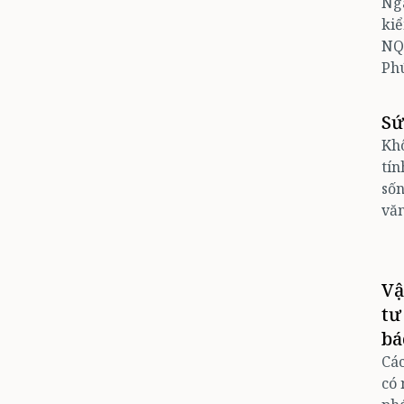
Ngà
kiể
NQ/
Phú
Sứ
Khô
tín
sốn
văn
Vậ
tư
bá
Các
có 