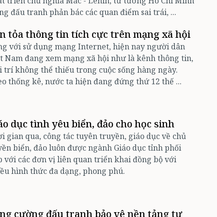
t triển chủ nghĩa Mác - Lênin, tư tưởng Hồ Chí Minh
ng đấu tranh phản bác các quan điểm sai trái, ...
n tỏa thông tin tích cực trên mạng xã hội
g với sử dụng mạng Internet, hiện nay người dân
t Nam đang xem mạng xã hội như là kênh thông tin,
i trí không thể thiếu trong cuộc sống hàng ngày.
o thống kê, nước ta hiện đang đứng thứ 12 thế ...
áo dục tình yêu biển, đảo cho học sinh
i gian qua, công tác tuyên truyền, giáo dục về chủ
ền biển, đảo luôn được ngành Giáo dục tỉnh phối
 với các đơn vị liên quan triển khai đồng bộ với
ều hình thức đa dạng, phong phú. ​​​​​​​
ng cường đấu tranh bảo vệ nền tảng tư