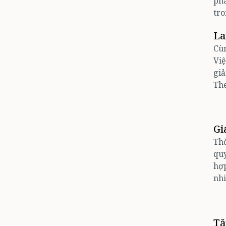
phá
tro
La
Cùn
Việ
giả
The
Gi
Thờ
quy
hợp
nhi
Tă