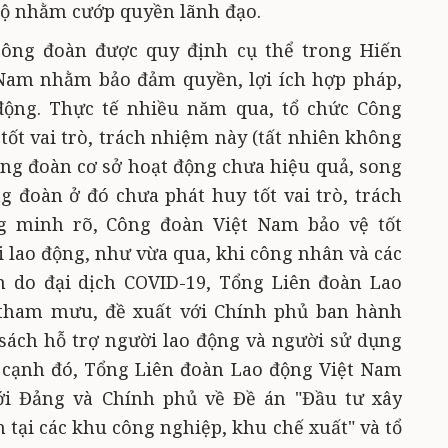
 độ nhằm cướp quyền lãnh đạo.
 công đoàn được quy định cụ thể trong Hiến
 Nam nhằm bảo đảm quyền, lợi ích hợp pháp,
động. Thực tế nhiều năm qua, tổ chức Công
tốt vai trò, trách nhiệm này (tất nhiên không
ông đoàn cơ sở hoạt động chưa hiệu quả, song
g đoàn ở đó chưa phát huy tốt vai trò, trách
g minh rõ, Công đoàn Việt Nam bảo vệ tốt
i lao động, như vừa qua, khi công nhân và các
 do đại dịch COVID-19, Tổng Liên đoàn Lao
 tham mưu, đề xuất với Chính phủ ban hành
sách hỗ trợ người lao động và người sử dụng
 cạnh đó, Tổng Liên đoàn Lao động Việt Nam
i Đảng và Chính phủ về Đề án "Đầu tư xây
 tại các khu công nghiệp, khu chế xuất" và tổ