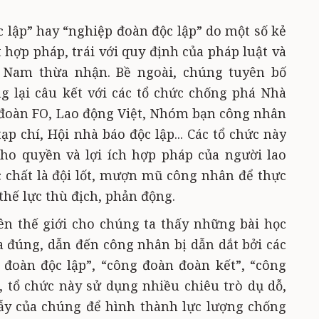
c lập” hay “nghiệp đoàn độc lập” do một số kẻ
 hợp pháp, trái với quy định của pháp luật và
 Nam thừa nhận. Bề ngoài, chúng tuyên bố
g lại câu kết với các tổ chức chống phá Nhà
đoàn FO, Lao động Việt, Nhóm bạn công nhân
ạp chí, Hội nhà báo độc lập... Các tổ chức này
ho quyền và lợi ích hợp pháp của người lao
 chất là đội lốt, mượn mũ công nhân để thực
thế lực thù địch, phản động.
ên thế giới cho chúng ta thấy những bài học
a đúng, dẫn đến công nhân bị dẫn dắt bởi các
 đoàn độc lập”, “công đoàn đoàn kết”, “công
m, tổ chức này sử dụng nhiều chiêu trò dụ dỗ,
bẫy của chúng để hình thành lực lượng chống