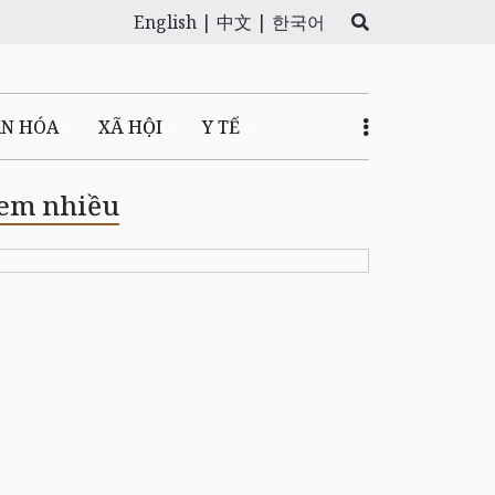
English |
中文 |
한국어
ĂN HÓA
XÃ HỘI
Y TẾ
em nhiều