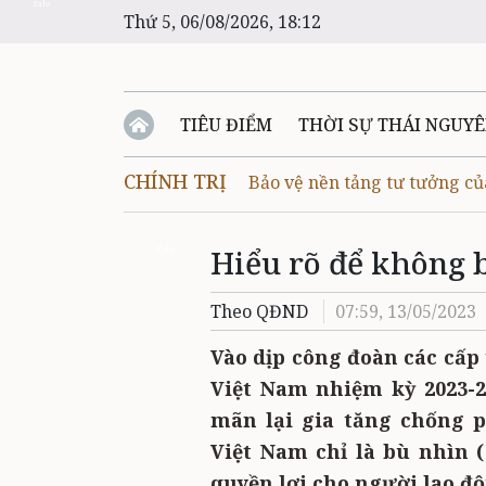
Zalo
Thứ 5, 06/08/2026, 18:12
TIÊU ĐIỂM
THỜI SỰ THÁI NGUY
CHÍNH TRỊ
Bảo vệ nền tảng tư tưởng c
Hiểu rõ để không 
Zalo
Theo QĐND
07:59, 13/05/2023
Vào dịp công đoàn các cấp 
Việt Nam nhiệm kỳ 2023-20
mãn lại gia tăng chống 
Việt Nam chỉ là bù nhìn (
quyền lợi cho người lao độn