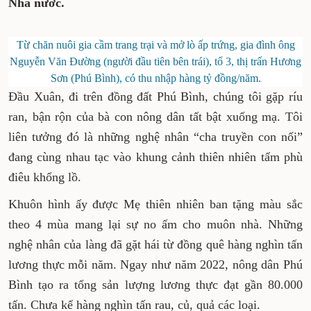
dân Phú Bình tích cực đóng góp tiền của,
công sức để hiện thực hóa các chủ trương
của Đảng, Nhà nước.
Từ chăn nuôi gia cầm trang trại và mở lò ấp trứng, gia
đình ông Nguyễn Văn Đường (người đầu tiên bên trái),
tổ 3, thị trấn Hương Sơn (Phú Bình), có thu nhập hàng
tỷ đồng/năm.
Đầu Xuân, đi trên đồng đất Phú Bình, chúng tôi
gặp ríu ran, bận rộn của bà con nông dân tất
bật xuống mạ. Tôi liên tưởng đó là những nghệ
nhân “cha truyền con nối” đang cùng nhau tạc
vào khung cảnh thiên nhiên tấm phù điêu
khổng lồ.
Khuôn hình ấy được Mẹ thiên nhiên ban tặng
màu sắc theo 4 mùa mang lại sự no ấm cho