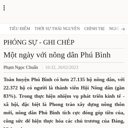
TIÊU ĐIỂM
THỜI SỰ THÁI NGUYÊN
CHÍNH TRỊ
NGHỊ 
PHÓNG SỰ - GHI CHÉP
Một ngày với nông dân Phú
Bình
Phạm Ngọc Chuẩn
16:32, 26/02/2023
Toàn huyện Phú Bình có hơn 27.135 hộ nông
dân, với 22.372 hộ có người là thành viên Hội
Nông dân (gần 83%). Trong thực hiện nhiệm
vụ phát triển kinh tế - xã hội, đặc biệt là
Phong trào xây dựng nông thôn mới, nông