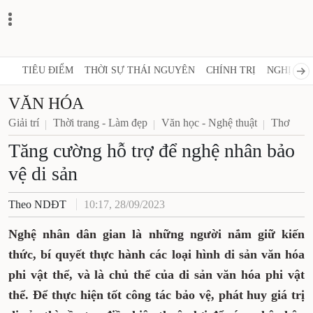
TIÊU ĐIỂM
THỜI SỰ THÁI NGUYÊN
CHÍNH TRỊ
NGHỊ QUY
VĂN HÓA
Giải trí
Thời trang - Làm đẹp
Văn học - Nghệ thuật
Thơ
Tăng cường hỗ trợ để nghệ nhân bảo
vệ di sản
Theo NDĐT
10:17, 28/09/2023
Nghệ nhân dân gian là những người nắm giữ kiến
thức, bí quyết thực hành các loại hình di sản văn hóa
phi vật thể, và là chủ thể của di sản văn hóa phi vật
thể. Để thực hiện tốt công tác bảo vệ, phát huy giá trị