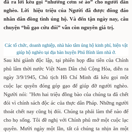
đã ra lời kêu gọi “nhường cơm sẻ áo” cho người dân
nghèo. Lời hiệu triệu của Người đã được đông đảo
nhân dân đồng tình ủng hộ. Và đến tận ngày nay, câu
chuyện “hũ gạo cứu đói” vẫn còn nguyên giá trị.
Các tổ chức, doanh nghiệp, nhà hảo tâm ủng hộ kinh phí, hiện vật
giúp hộ nghèo tại địa bàn huyện Phú Bình làm nhà ở.
Sau khi giành độc lập, tại phiên họp đầu tiên của Chính
phủ lâm thời nước Việt Nam Dân chủ Cộng Hòa, diễn ra
ngày 3/9/1945, Chủ tịch Hồ Chí Minh đã kêu gọi một
cuộc lạc quyên đóng góp gạo để giúp đỡ người nghèo.
Người nói: "Hơn hai triệu đồng bào của chúng ta đã chết
đói vì chính sách độc ác của thực dân Pháp. Những người
thoát chết nay cũng bị đói. Chúng ta phải làm thế nào để
cho họ sống. Tôi đề nghị với Chính phủ mở một cuộc lạc
quyên. Mười ngày một lần, tất cả chúng ta nhịn ăn một