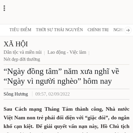
TIÊU ĐIỂM
THỜI SỰ THÁI NGUYÊN
CHÍNH TRỊ
NGHỊ QUY
XÃ HỘI
Dân tộc và miền núi
Lao động - Việc làm
Nét đẹp đời thường
“Ngày đồng tâm” năm xưa nghĩ về
“Ngày vì người nghèo” hôm nay
Sông Hương
09:57, 02/09/2022
Sau Cách mạng Tháng Tám thành công, Nhà nước
Việt Nam non trẻ phải đối diện với “giặc đói”, do ngân
khố cạn kiệt. Để giải quyết vấn nạn này, Hồ Chủ tịch