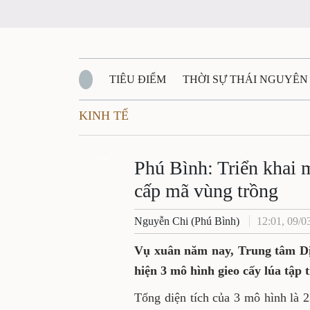
TIÊU ĐIỂM
THỜI SỰ THÁI NGUYÊN
KINH TẾ
QUỐC PHÒNG - AN NINH
BẠN ĐỌC
Đ
QUÊ HƯƠNG - ĐẤT NƯỚC
Zalo
QUỐC TẾ
Phú Bình: Triển khai m
cấp mã vùng trồng
VĂN BẢN, CHÍNH SÁCH MỚI
VĂN NGH
Nguyễn Chi (Phú Bình)
12:01, 09/0
Vụ xuân năm nay, Trung tâm Dị
hiện 3 mô hình gieo cấy lúa tập
Tổng diện tích của 3 mô hình là 