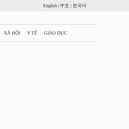
English |
中文 |
한국어
XÃ HỘI
Y TẾ
GIÁO DỤC
E MÁY
PHÁP LUẬT
 QUẢNG CÁO
ULTIMEDIA