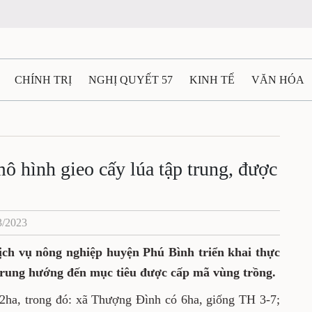
CHÍNH TRỊ
NGHỊ QUYẾT 57
KINH TẾ
VĂN HÓA
ẤT VÀ NGƯỜI THÁI NGUYÊN
GIAO THÔNG
Ô TÔ - X
TÀI NGUYÊN - MÔI TRƯỜNG
THỂ THAO
THÔNG TIN -
ô hình gieo cấy lúa tập trung, được
Ệ THÁI NGUYÊN
VIDEO
CÁC ĐỀ ÁN TRỌNG TÂM
M
3/2023
ch vụ nông nghiệp huyện Phú Bình triển khai thực
 trung hướng đến mục tiêu được cấp mã vùng trồng.
22ha, trong đó: xã Thượng Đình có 6ha, giống TH 3-7;