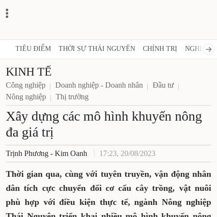
TIÊU ĐIỂM
THỜI SỰ THÁI NGUYÊN
CHÍNH TRỊ
NGHỊ QUY
KINH TẾ
Công nghiệp
Doanh nghiệp - Doanh nhân
Đầu tư
Nông nghiệp
Thị trường
Xây dựng các mô hình khuyến nông
đa giá trị
Trịnh Phương - Kim Oanh
17:23, 20/08/2023
Thời gian qua, cùng với tuyên truyền, vận động nhân
dân tích cực chuyển đổi cơ cấu cây trồng, vật nuôi
phù hợp với điều kiện thực tế, ngành Nông nghiệp
Thái Nguyên triển khai nhiều mô hình khuyến nông