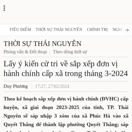
TIÊU ĐIỂM
THỜI SỰ THÁI NGUYÊN
CHÍNH TRỊ
NGHỊ QUY
THỜI SỰ THÁI NGUYÊN
Phỏng vấn & Đối thoại
Theo dòng thời sự
Lấy ý kiến cử tri về sắp xếp đơn vị
hành chính cấp xã trong tháng 3-2024
Duy Phương
17:27, 27/02/2024
Theo kế hoạch sắp xếp đơn vị hành chính (ĐVHC) cấp
huyện, xã giai đoạn 2023-2025 của tỉnh, TP. Thái
Nguyên sẽ sáp nhập 3 xóm của xã Phúc Hà vào xã
Quyết Thắng để thành lập phường Quyết Thắng; sáp