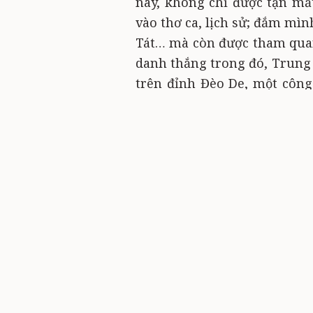
nay, không chỉ được tận mắt
vào thơ ca, lịch sử; đắm mìn
Tát… mà còn được tham quan,
danh thắng trong đó, Trung
trên đỉnh Đèo De, một công 
thống thể hiện lòng thành kí
Đứng trên đỉnh núi Pụ Đồn,
thờ Bác, vị trí đặt nhà thờ
bậc, uốn cong như thân r
thành nhân dịp kỷ niệm 
(19/5/2005). Đây là công tr
đô Hà Nội tặng đồng bào Thá
che chở Trung ương Đảng, 
chống Pháp.
Kể từ khi hình thành ý tưởn