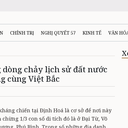
ÊN
CHÍNH TRỊ
NGHỊ QUYẾT 57
KINH TẾ
VĂN HÓ
ẤT VÀ NGƯỜI THÁI NGUYÊN
GIAO THÔNG
Ô TÔ - X
X
 dòng chảy lịch sử đất nước
TÀI NGUYÊN - MÔI TRƯỜNG
THỂ THAO
THÔNG TIN -
ng cùng Việt Bắc
Ệ THÁI NGUYÊN
VIDEO
CÁC ĐỀ ÁN TRỌNG TÂM
MU
 kháng chiến tại Định Hoá là cơ sở để nơi này
chừng 1/3 con số di tích đó là ở Đại Từ, Võ
Lương, Phú Bình. Trong số những địa danh