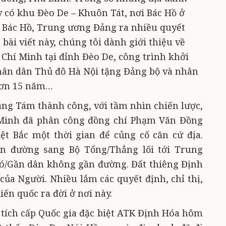
ấy có khu Đèo De – Khuôn Tát, nơi Bác Hồ ở
, Bác Hồ, Trung ương Đảng ra nhiều quyết
bài viết này, chúng tôi dành giới thiệu về
Chí Minh tại đỉnh Đèo De, công trình khởi
hân dân Thủ đô Hà Nội tặng Đảng bộ và nhân
hơn 15 năm…
ng Tám thành công, với tầm nhìn chiến lược,
í Minh đã phân công đồng chí Phạm Văn Đồng
ệt Bắc một thời gian để củng cố căn cứ địa.
iện đường sang Bộ Tổng/Thẳng lối tới Trung
ó/Gần dân không gần đường. Đất thiêng Định
của Người. Nhiều lắm các quyết định, chỉ thị,
iến quốc ra đời ở nơi này.
 tích cấp Quốc gia đặc biệt ATK Định Hóa hôm