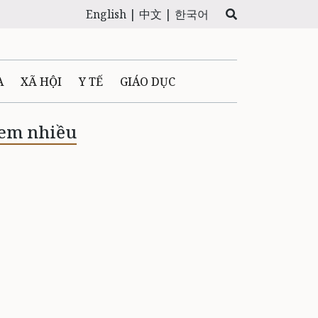
English |
中文 |
한국어
A
XÃ HỘI
Y TẾ
GIÁO DỤC
E MÁY
PHÁP LUẬT
em nhiều
 QUẢNG CÁO
LTIMEDIA