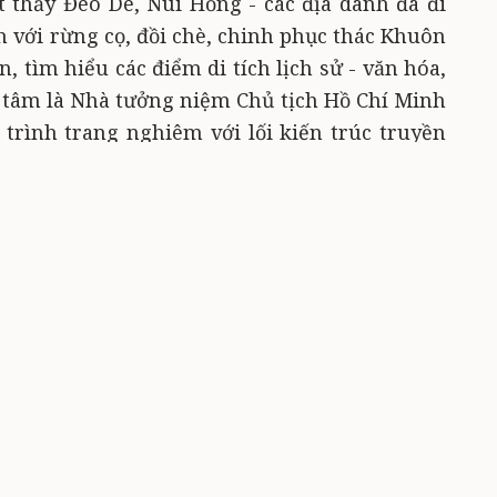
 thấy Đèo De, Núi Hồng - các địa danh đã đi
h với rừng cọ, đồi chè, chinh phục thác Khuôn
 tìm hiểu các điểm di tích lịch sử - văn hóa,
 tâm là Nhà tưởng niệm Chủ tịch Hồ Chí Minh
trình trang nghiêm với lối kiến trúc truyền
nh với vị lãnh tụ kính yêu của dân tộc.
 phóng tầm mắt về hướng Tây sẽ thấy Khu đền
 như đầu một ông rồng hướng nhìn về Nam, 115
ồng chầu. Nhà tưởng niệm Bác được khánh
115 năm Ngày sinh Chủ tịch Hồ Chí Minh
ình do Đảng bộ, chính quyền và nhân dân Thủ
i Nguyên như một sự tri ân với vùng đất ATK
Chính phủ suốt những năm dài kháng chiến
g, đến khi bắt tay xây dựng, khánh thành đến