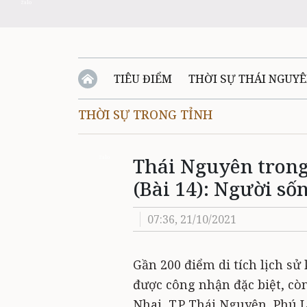
Zalo
TIÊU ĐIỂM
THỜI SỰ THÁI NGUY
THỜI SỰ TRONG TỈNH
QUỐC PHÒNG - AN NINH
BẠN ĐỌC
Đ
Thái Nguyên trong
QUÊ HƯƠNG - ĐẤT NƯỚC
QUỐC TẾ
Zalo
(Bài 14): Người số
VĂN BẢN, CHÍNH SÁCH MỚI
VĂN NGH
07:36, 21/10/2021
Gần 200 điểm di tích lịch sử
được công nhận đặc biệt, còn 
Nhai, T.P Thái Nguyên, Phú 