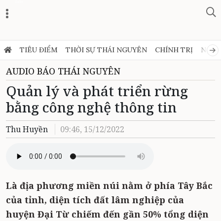
Zalo
TIÊU ĐIỂM
THỜI SỰ THÁI NGUYÊN
CHÍNH TRỊ
NGHỊ
AUDIO BÁO THÁI NGUYÊN
Quản lý và phát triển rừng
bằng công nghệ thông tin
Thu Huyền
09:46, 15/12/2022
Là địa phương miền núi nằm ở phía Tây Bắc
của tỉnh, diện tích đất lâm nghiệp của
huyện Đại Từ chiếm đến gần 50% tổng diện