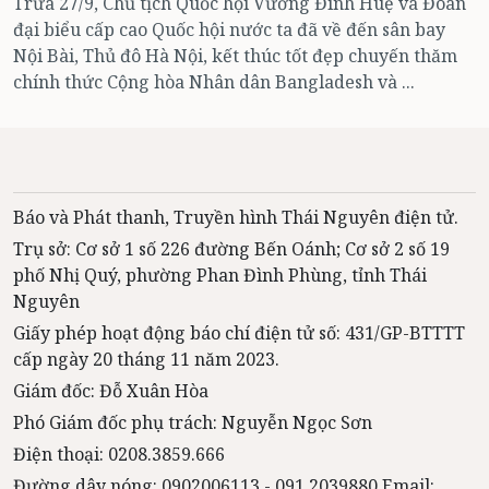
Trưa 27/9, Chủ tịch Quốc hội Vương Đình Huệ và Đoàn
đại biểu cấp cao Quốc hội nước ta đã về đến sân bay
Nội Bài, Thủ đô Hà Nội, kết thúc tốt đẹp chuyến thăm
chính thức Cộng hòa Nhân dân Bangladesh và ...
Báo và Phát thanh, Truyền hình Thái Nguyên điện tử.
Trụ sở: Cơ sở 1 số 226 đường Bến Oánh; Cơ sở 2 số 19
phố Nhị Quý, phường Phan Đình Phùng, tỉnh Thái
Nguyên
Giấy phép hoạt động báo chí điện tử số: 431/GP-BTTTT
cấp ngày 20 tháng 11 năm 2023.
Giám đốc: Đỗ Xuân Hòa
Phó Giám đốc phụ trách: Nguyễn Ngọc Sơn
Điện thoại: 0208.3859.666
Đường dây nóng: 0902006113 - 091 2039880 Email: