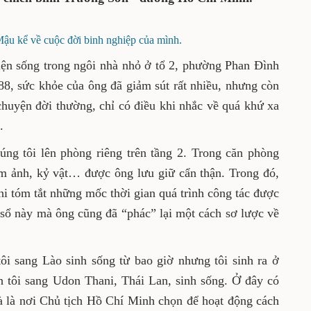
inh Trường Sơn - đường Hồ Chí Minh.
 kể về cuộc đời binh nghiệp của mình.
Mậu hiện sống trong ngôi nhà nhỏ ở tổ 2,
. Thái Nguyên). Ở tuổi 88, sức khỏe của ông
hưng còn khá minh mẫn, sâu sắc trong câu
iều khi nhắc về quá khứ xa xưa, ông đã quên
đưa chúng tôi lên phòng riêng trên tầng 2.
iệu, sách vở và những tấm ảnh, kỷ vật… được
 đó, cuốn sổ bìa cứng màu xanh, ông ghi tóm
 trình công tác được chúng tôi lưu ý hơn cả.
 đã “phác” lại một cách sơ lược về cuộc đời