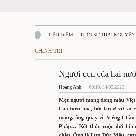
TIÊU ĐIỂM
THỜI SỰ THÁI NGUYÊ
CHÍNH TRỊ
QUỐC PHÒNG - AN NINH
BẠN ĐỌC
Đ
Người con của hai 
QUÊ HƯƠNG - ĐẤT NƯỚC
QUỐC TẾ
Zalo
Hoàng Anh
09:10, 04/05/2023
VĂN BẢN, CHÍNH SÁCH MỚI
VĂN NGH
Một người mang dòng máu
thơ ở nước bạn Lào hiền h
sau này được giác ngộ cá
bộ đội ta cùng chiến đấu
binh nghiệp, ông đã chọn