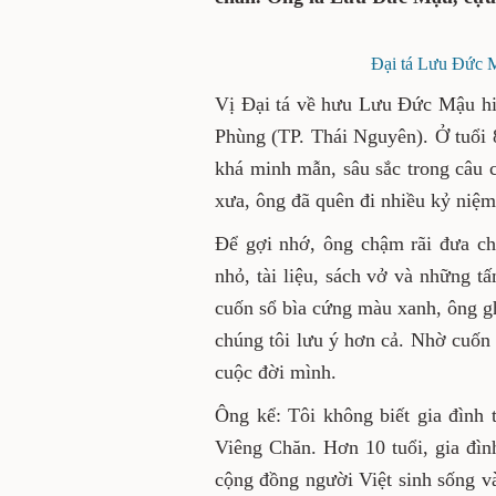
Lưu Đức Mậu, cựu chiến b
Đại tá Lưu Đức Mậu
Vị Đại tá về hưu Lưu Đức 
phường Phan Đình Phùng (TP
đã giảm sút rất nhiều, n
chuyện đời thường, chỉ có đ
đi nhiều kỷ niệm.
Để gợi nhớ, ông chậm rãi 
Trong căn phòng nhỏ, tài l
ông lưu giữ cẩn thận. Trong
tắt những mốc thời gian quá
Nhờ cuốn sổ này mà ông cũng
mình.