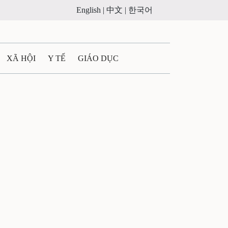
English |
中文 |
한국어
XÃ HỘI
Y TẾ
GIÁO DỤC
E MÁY
PHÁP LUẬT
 QUẢNG CÁO
LTIMEDIA