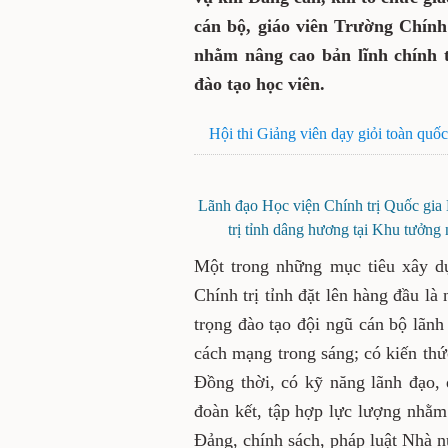
Đảng cần, khi tổ chức gia
các thế hệ cán bộ, giáo 
phấn đấu học tập, rèn luy
độ chuyên môn và chất lượ
Hội thi Giảng viên dạy giỏi toà
đạt xuất sắc
Lãnh đạo Học viện Chính trị Quốc
Trường Chính trị tỉnh dâng hư
kh
Một trong những mục tiêu 
viên Trường Chính trị tỉnh 
tạo, bồi dưỡng. Trong đó, ch
lý có bản lĩnh chính trị v