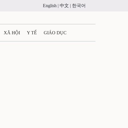
English |
中文 |
한국어
XÃ HỘI
Y TẾ
GIÁO DỤC
E MÁY
PHÁP LUẬT
 QUẢNG CÁO
LTIMEDIA