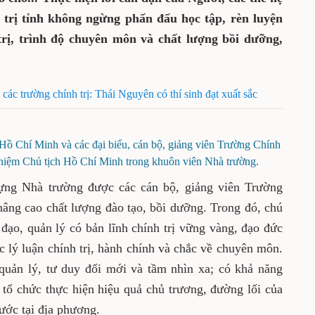
o cho... Thực hiện lời căn dặn của Người,
viên Trường Chính trị tỉnh không ngừng
ện nhằm nâng cao bản lĩnh chính trị, trình
ng bồi dưỡng, đào tạo học viên.
n quốc các trường chính trị: Thái Nguyên có thí sinh
 gia Hồ Chí Minh và các đại biểu, cán bộ, giảng viên
ơng tại Khu tưởng niệm Chủ tịch Hồ Chí Minh trong
uôn viên Nhà trường.
xây dựng Nhà trường được các cán bộ, giảng
đặt lên hàng đầu là nâng cao chất lượng đào
ú trọng đào tạo đội ngũ cán bộ lãnh đạo, quản
ững vàng, đạo đức cách mạng trong sáng; có