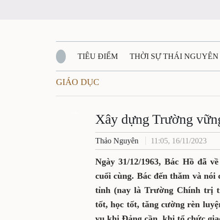
TIÊU ĐIỂM
THỜI SỰ THÁI NGUYÊ
GIÁO DỤC
QUỐC PHÒNG - AN NINH
BẠN ĐỌC
Đ
Xây dựng Trường 
QUÊ HƯƠNG - ĐẤT NƯỚC
QUỐC TẾ
Zalo
Thảo Nguyên
11:05, 16/11/202
VĂN BẢN, CHÍNH SÁCH MỚI
VĂN NGH
Ngày 31/12/1963, Bác Hồ đ
Nguyên lần cuối cùng. Bác
viên, học viên Trường Đả
Người nhắc nhở giáo viên, 
rèn luyện, nâng cao bản l