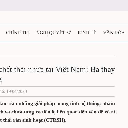
CHÍNH TRỊ
NGHỊ QUYẾT 57
KINH TẾ
VĂN HÓA
ẤT VÀ NGƯỜI THÁI NGUYÊN
GIAO THÔNG
Ô TÔ - X
TÀI NGUYÊN - MÔI TRƯỜNG
THỂ THAO
THÔNG TIN -
hất thải nhựa tại Việt Nam: Ba thay
g
Ệ THÁI NGUYÊN
VIDEO
CÁC ĐỀ ÁN TRỌNG TÂM
M
46, 19/04/2023
Nam cần những giải pháp mang tính hệ thống, nhằm
 và chưa từng có tiền lệ liên quan đến vấn đề rò rỉ
ất thải rắn sinh hoạt (CTRSH).