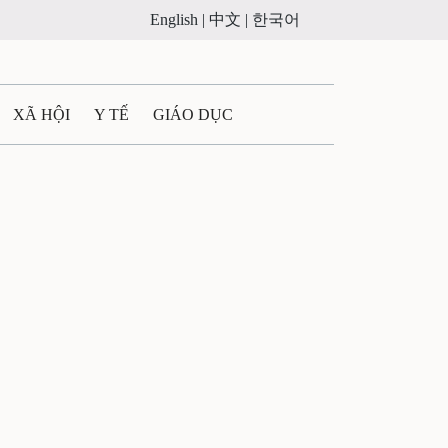
English |
中文 |
한국어
XÃ HỘI
Y TẾ
GIÁO DỤC
E MÁY
PHÁP LUẬT
 QUẢNG CÁO
ULTIMEDIA