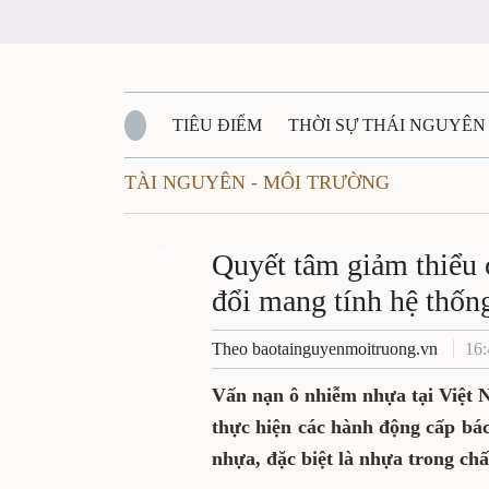
TIÊU ĐIỂM
THỜI SỰ THÁI NGUYÊN
TÀI NGUYÊN - MÔI TRƯỜNG
QUỐC PHÒNG - AN NINH
BẠN ĐỌC
Đ
QUÊ HƯƠNG - ĐẤT NƯỚC
Zalo
QUỐC TẾ
Quyết tâm giảm thiểu c
đổi mang tính hệ thốn
VĂN BẢN, CHÍNH SÁCH MỚI
VĂN NGH
Theo baotainguyenmoitruong.vn
16:
Vấn nạn ô nhiễm nhựa tại Việt 
thực hiện các hành động cấp bách
nhựa, đặc biệt là nhựa trong ch