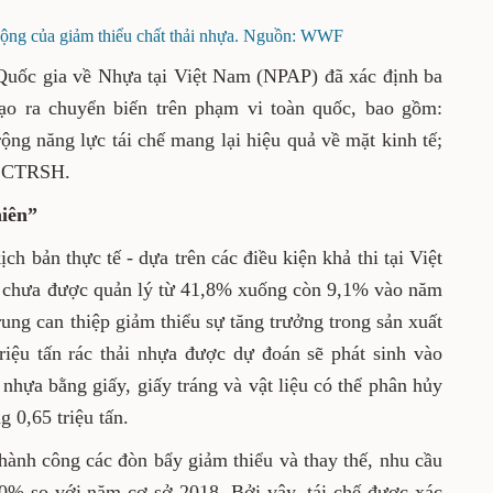
 động của giảm thiểu chất thải nhựa. Nguồn: WWF
Quốc gia về Nhựa tại Việt Nam (NPAP) đã xác định ba
tạo ra chuyển biến trên phạm vi toàn quốc, bao gồm:
ộng năng lực tái chế mang lại hiệu quả về mặt kinh tế;
n CTRSH.
niên”
h bản thực tế - dựa trên các điều kiện khả thi tại Việt
ải chưa được quản lý từ 41,8% xuống còn 9,1% vào năm
rung can thiệp giảm thiểu sự tăng trưởng trong sản xuất
riệu tấn rác thải nhựa được dự đoán sẽ phát sinh vào
nhựa bằng giấy, giấy tráng và vật liệu có thể phân hủy
g 0,65 triệu tấn.
thành công các đòn bẩy giảm thiểu và thay thế, nhu cầu
0% so với năm cơ sở 2018. Bởi vậy, tái chế được xác