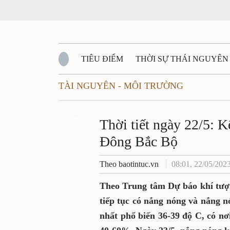
TIÊU ĐIỂM
THỜI SỰ THÁI NGUYÊ
TÀI NGUYÊN - MÔI TRƯỜNG
QUỐC PHÒNG - AN NINH
BẠN ĐỌC
Đ
Thời tiết ngày 22/
QUÊ HƯƠNG - ĐẤT NƯỚC
QUỐC TẾ
Zalo
khu vực Đông Bắc
VĂN BẢN, CHÍNH SÁCH MỚI
VĂN NGH
Theo baotintuc.vn
08:01, 22/05
Theo Trung tâm Dự báo khí
Đông Bắc Bộ tiếp tục có nắn
biệt gay gắt với nhiệt độ