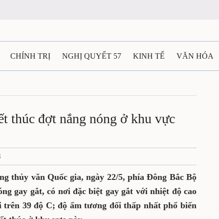
N
CHÍNH TRỊ
NGHỊ QUYẾT 57
KINH TẾ
VĂN HÓA
ẤT VÀ NGƯỜI THÁI NGUYÊN
GIAO THÔNG
Ô TÔ - X
5: Kết thúc đợt nắng nóng ở
TÀI NGUYÊN - MÔI TRƯỜNG
THỂ THAO
THÔNG TIN -
 Bộ
Ệ THÁI NGUYÊN
VIDEO
CÁC ĐỀ ÁN TRỌNG TÂM
MU
/2023
 tượng thủy văn Quốc gia, ngày 22/5, phía
g nóng và nắng nóng gay gắt, có nơi đặc
 cao nhất phổ biến 36-39 độ C, có nơi trên 39