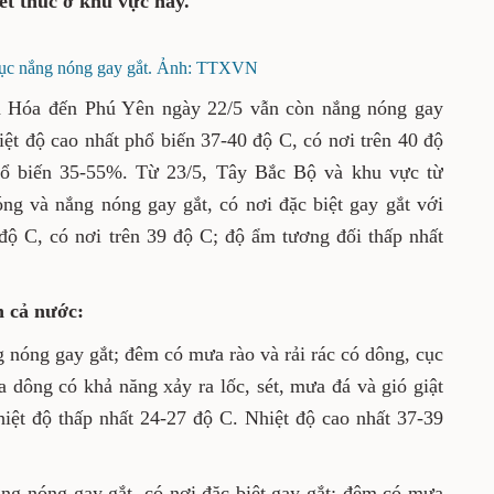
p nhất phổ biến 40-60%. Ngày 23/5, nắng
̀y.
ục nắng nóng gay gắt. Ảnh: TTXVN
anh Hóa đến Phú Yên ngày 22/5 vẫn còn nắng
 gay gắt với nhiệt độ cao nhất phổ biến 37-40
 độ ẩm tương đối thấp nhất phổ biến 35-55%. Từ
 từ Nghệ An đến Phú Yên có nắng nóng và
c biệt gay gắt với nhiệt độ cao nhất phổ biến
 độ C; độ ẩm tương đối thấp nhất phổ biến 40-
ực trên cả nước:
y nắng nóng gay gắt; đêm có mưa rào và rải
vừa, mưa to; trong mưa dông có khả năng xảy
iật mạnh. Gió Đông Nam cấp 2-3. Nhiệt độ thấp