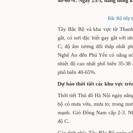
độ C; độ ẩm tương đối thấ
nóng kết thúc ở khu vực na
Bắc Bộ tiếp t
Tây Bắc Bộ và khu vực từ Th
nóng gay gắt, có nơi đặc biệt
độ C, có nơi trên 40 độ C;
23/5, Tây Bắc Bộ và khu vực
nắng nóng gay gắt, có nơi đặ
35-38 độ C, có nơi trên 39
65%.
Dự báo thời tiết các khu v
Thời tiết Thủ đô Hà Nội ngà
rác có dông, cục bộ có mưa 
ra lốc, sét, mưa đá và gió g