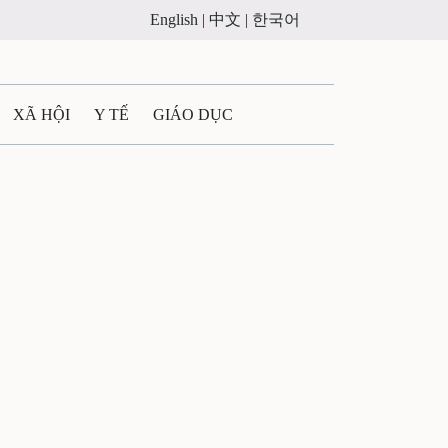
English |
中文 |
한국어
XÃ HỘI
Y TẾ
GIÁO DỤC
E MÁY
PHÁP LUẬT
 QUẢNG CÁO
LTIMEDIA