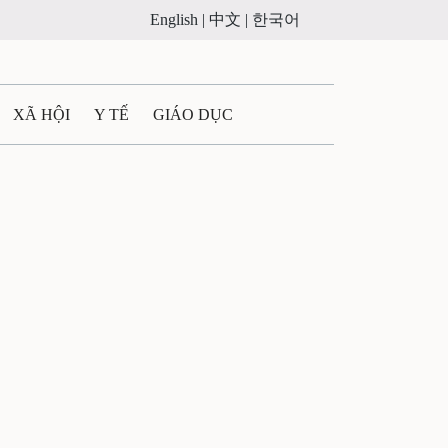
English |
中文 |
한국어
XÃ HỘI
Y TẾ
GIÁO DỤC
E MÁY
PHÁP LUẬT
 QUẢNG CÁO
ULTIMEDIA