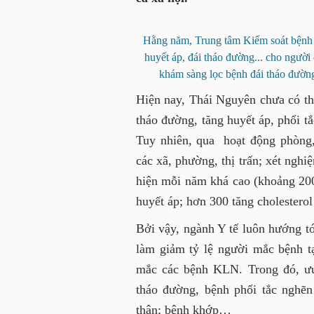
Hằng năm, Trung tâm Kiểm soát bệnh t
huyết áp, đái tháo đường... cho người
khám sàng lọc bệnh đái tháo đườn
Hiện nay, Thái Nguyên chưa có t
tháo đường, tăng huyết áp, phổi t
Tuy nhiên, qua hoạt động phòng
các xã, phường, thị trấn; xét ng
hiện mỗi năm khá cao (khoảng 20
huyết áp; hơn 300 tăng cholestero
Bởi vậy, ngành Y tế luôn hướng tới
làm giảm tỷ lệ người mắc bệnh tạ
mắc các bệnh KLN. Trong đó, ưu
tháo đường, bệnh phổi tắc nghẽn
thận; bệnh khớp…