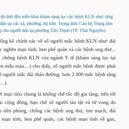
ật tỉnh đều triển khai khám sàng lọc các bệnh KLN như: tăng
 dân tại các xã, phường, thị trấn. Trong ảnh: Cán bộ Trung tâm
g cho người dân tại phường Tân Thịnh (TP. Thái Nguyên).
hống kê chính xác về số người mắc bệnh KLN như: đái
ắc nghẽn mạn tính, hen phế quản và các bệnh ung thư...
, chống bệnh KLN của ngành Y tế (khám sàng lọc tại
hiệm mẫu máu…) cho thấy, số người mắc bệnh được phát
0 người mắc đái tháo đường; hơn 2.000 mắc bệnh tăng
l…).
 mục tiêu chung là khống chế tốc độ gia tăng, tiến tới
i cộng đồng, hạn chế số người tàn tật và tử vong do
 tiên phòng, chống các bệnh ung thư, tim mạch, đái
 mạn tính, hen phế quản, các bệnh mạn tính về gan,