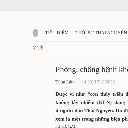
TIÊU ĐIỂM
THỜI SỰ THÁI NGUYÊN
Y TẾ
QUỐC PHÒNG - AN NINH
BẠN ĐỌC
Đ
QUÊ HƯƠNG - ĐẤT NƯỚC
Zalo
QUỐC TẾ
Phòng, chống bệnh kh
Tùng Lâm
14:39, 17/12/2022
VĂN BẢN, CHÍNH SÁCH MỚI
VĂN NGH
Được ví như “cơn thủy triều đ
không lây nhiễm (KLN) đang 
ít người dân Thái Nguyên. Do đ
xem là một trong những biện ph
cả xã hội.