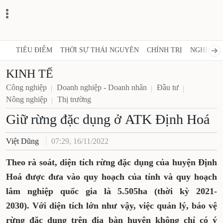
TIÊU ĐIỂM
THỜI SỰ THÁI NGUYÊN
CHÍNH TRỊ
NGHỊ QUY
KINH TẾ
Công nghiệp
Doanh nghiệp - Doanh nhân
Đầu tư
Nông nghiệp
Thị trường
Giữ rừng đặc dụng ở ATK Định Hoá
Việt Dũng
07:29, 16/11/2022
Theo rà soát, diện tích rừng đặc dụng của huyện Định
Hoá được đưa vào quy hoạch của tỉnh và quy hoạch
lâm nghiệp quốc gia là 5.505ha (thời kỳ 2021-
2030). Với diện tích lớn như vậy, việc quản lý, bảo vệ
rừng đặc dụng trên địa bàn huyện không chỉ có ý