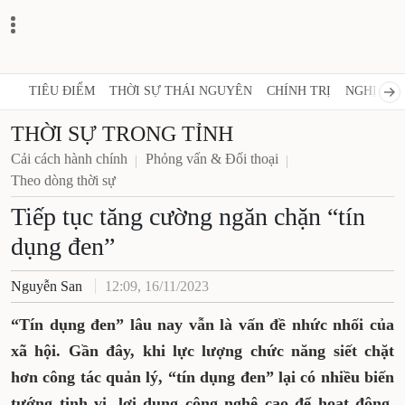
TIÊU ĐIỂM
THỜI SỰ THÁI NGUYÊN
CHÍNH TRỊ
NGHỊ QUY
THỜI SỰ TRONG TỈNH
Cải cách hành chính
Phỏng vấn & Đối thoại
Theo dòng thời sự
Tiếp tục tăng cường ngăn chặn “tín
dụng đen”
Nguyễn San
12:09, 16/11/2023
“Tín dụng đen” lâu nay vẫn là vấn đề nhức nhối của
xã hội. Gần đây, khi lực lượng chức năng siết chặt
hơn công tác quản lý, “tín dụng đen” lại có nhiều biến
tướng tinh vi, lợi dụng công nghệ cao để hoạt động.