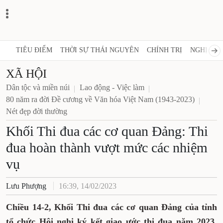
TIÊU ĐIỂM
THỜI SỰ THÁI NGUYÊN
CHÍNH TRỊ
NGHỊ QUY
XÃ HỘI
Dân tộc và miền núi
Lao động - Việc làm
80 năm ra đời Đề cương về Văn hóa Việt Nam (1943-2023)
Nét đẹp đời thường
Khối Thi đua các cơ quan Đảng: Thi
đua hoàn thành vượt mức các nhiệm
vụ
Lưu Phượng
16:39, 14/02/2023
Chiều 14-2, Khối Thi đua các cơ quan Đảng của tỉnh
tổ chức Hội nghị ký kết giao ước thi đua năm 2023.