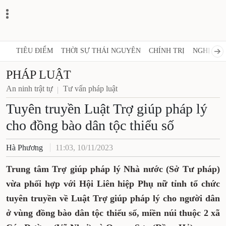
TIÊU ĐIỂM
THỜI SỰ THÁI NGUYÊN
CHÍNH TRỊ
NGHỊ QUY
PHÁP LUẬT
An ninh trật tự
Tư vấn pháp luật
Tuyên truyền Luật Trợ giúp pháp lý
cho đồng bào dân tộc thiểu số
Hà Phương
11:03, 10/11/2023
Trung tâm Trợ giúp pháp lý Nhà nước (Sở Tư pháp)
vừa phối hợp với Hội Liên hiệp Phụ nữ tỉnh tổ chức
tuyên truyền về Luật Trợ giúp pháp lý cho người dân
ở vùng đồng bào dân tộc thiểu số, miền núi thuộc 2 xã