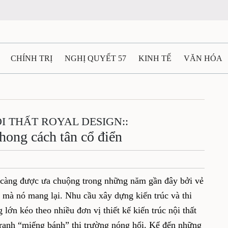
CHÍNH TRỊ
NGHỊ QUYẾT 57
KINH TẾ
VĂN HÓA
ẤT VÀ NGƯỜI THÁI NGUYÊN
GIAO THÔNG
Ô TÔ - X
I THẤT ROYAL DESIGN::
TÀI NGUYÊN - MÔI TRƯỜNG
THỂ THAO
THÔNG TIN -
hong cách tân cổ điển
Ệ THÁI NGUYÊN
VIDEO
CÁC ĐỀ ÁN TRỌNG TÂM
M
 càng được ưa chuộng trong những năm gần đây bởi vẻ
 mà nó mang lại. Nhu cầu xây dựng kiến trúc và thi
 lớn kéo theo nhiều đơn vị thiết kế kiến trúc nội thất
tranh “miếng bánh” thị trường nóng hổi. Kể đến những