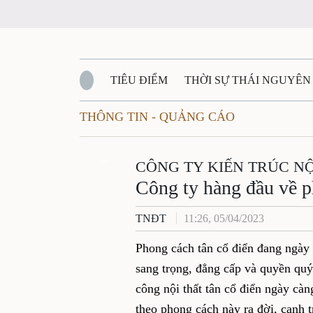
TIÊU ĐIỂM
THỜI SỰ THÁI NGUYÊN
THÔNG TIN - QUẢNG CÁO
QUỐC PHÒNG - AN NINH
BẠN ĐỌC
Đ
QUÊ HƯƠNG - ĐẤT NƯỚC
Zalo
CÔNG TY KIẾN TRÚC NỘ
QUỐC TẾ
Công ty hàng đầu về p
VĂN BẢN, CHÍNH SÁCH MỚI
VĂN NGH
TNĐT
11:26, 05/04/2023
Phong cách tân cổ điển đang ngày
sang trọng, đẳng cấp và quyền quý
công nội thất tân cổ điển ngày càng
theo phong cách này ra đời, cạnh 