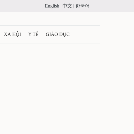
English |
中文 |
한국어
XÃ HỘI
Y TẾ
GIÁO DỤC
E MÁY
PHÁP LUẬT
 QUẢNG CÁO
ULTIMEDIA